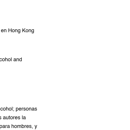
rt en Hong Kong
lcohol and
lcohol; personas
 autores la
para hombres, y