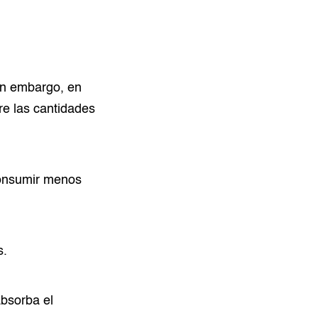
in embargo, en
re las cantidades
consumir menos
s.
bsorba el