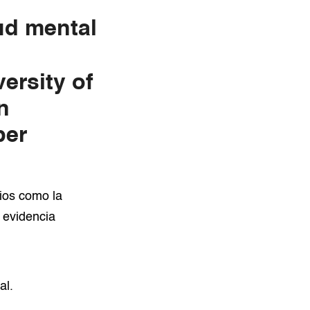
lud mental
ersity of
n
ber
ios como la
 evidencia
al.