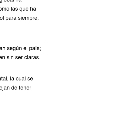
global ha
como las que ha
ol para siempre,
an según el país;
n sin ser claras.
al, la cual se
ejan de tener