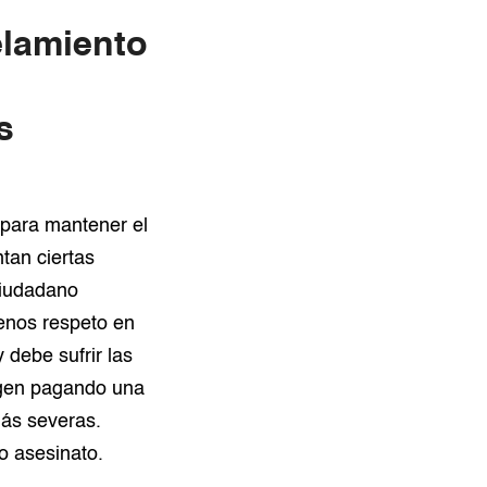
elamiento
s
para mantener el
tan ciertas
ciudadano
menos respeto en
 debe sufrir las
igen pagando una
más severas.
o asesinato.