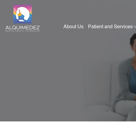
Skip
to
content
About Us
Patient and Services
Alquimedez Mental Health Counseling
Mental Health Consultants