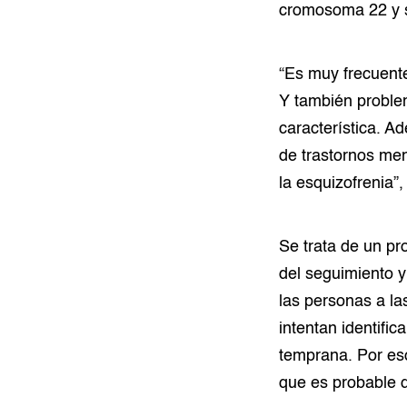
cromosoma 22 y s
“Es muy frecuent
Y también problem
característica. A
de trastornos men
la esquizofrenia”
Se trata de un pr
del seguimiento y
las personas a la
intentan identific
temprana. Por eso
que es probable 