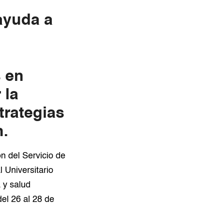
ayuda a
s en
 la
trategias
n.
n del Servicio de
 Universitario
 y salud
el 26 al 28 de