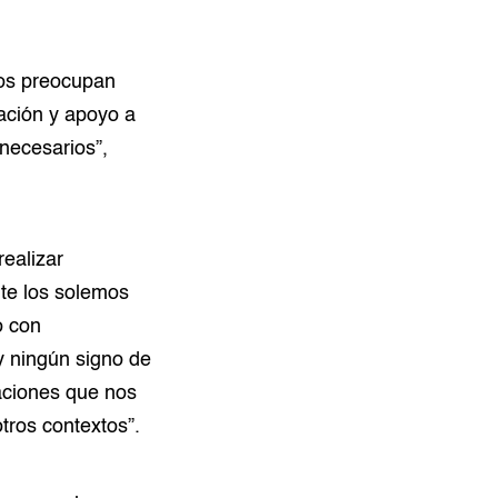
os preocupan
ación y apoyo a
 necesarios”,
realizar
te los solemos
o con
ay ningún signo de
aciones que nos
tros contextos”.