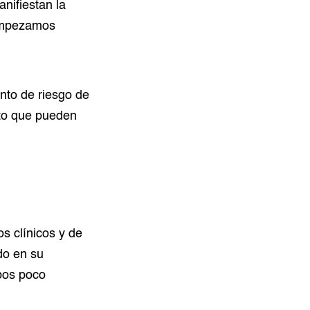
nifiestan la
 empezamos
nto de riesgo de
nto que pueden
s clínicos y de
do en su
bos poco