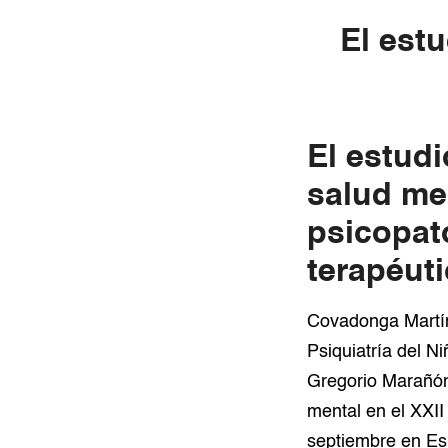
El est
El estud
salud me
psicopato
terapéut
Covadonga Martín
Psiquiatría del N
Gregorio Marañón
mental en el XXII
septiembre en Es