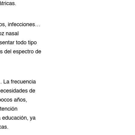
tricas.
ios, infecciones…
oz nasal
sentar todo tipo
s del espectro de
. La frecuencia
 necesidades de
pocos años,
atención
a educación, ya
cas.