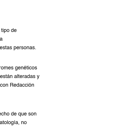
 tipo de
la
 estas personas.
dromes genéticos
 están alteradas y
a con Redacción
hecho de que son
atología, no