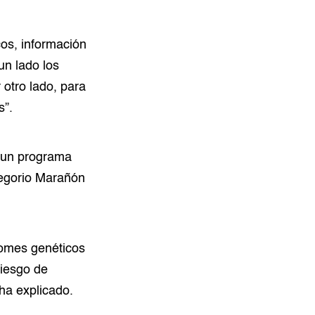
cos, información
un lado los
 otro lado, para
s”.
n un programa
regorio Marañón
romes genéticos
riesgo de
 ha explicado.