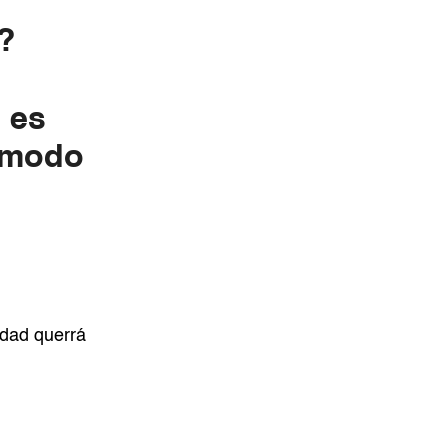
d?
a es
n modo
idad querrá