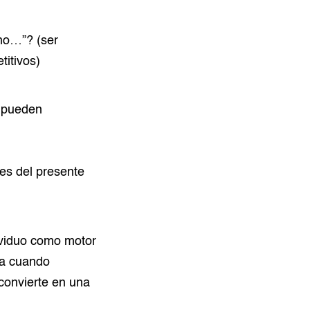
ho…”? (ser
titivos)
s pueden
es del presente
dividuo como motor
ma cuando
convierte en una