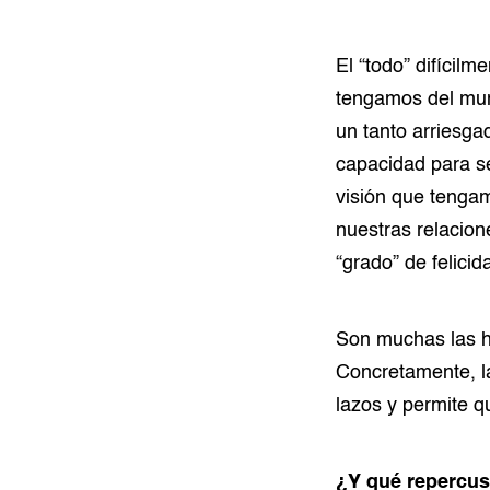
El “todo” difícilm
tengamos del mun
un tanto arriesga
capacidad para se
visión que tenga
nuestras relacion
“grado” de felicid
Son muchas las h
Concretamente, l
lazos y permite 
¿Y qué repercusi