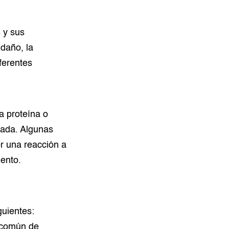
 y sus
 daño, la
ferentes
a proteína o
tada. Algunas
r una reacción a
iento.
guientes:
 común de