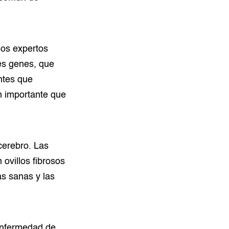
los expertos
es genes, que
entes que
n importante que
cerebro. Las
 ovillos fibrosos
s sanas y las
 enfermedad de