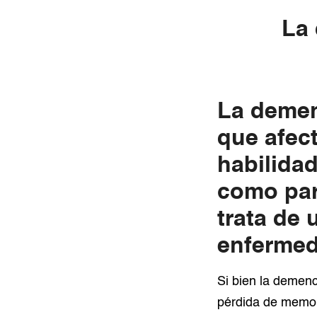
La 
La demen
que afec
habilida
como para
trata de 
enfermed
Si bien la demenc
pérdida de memori