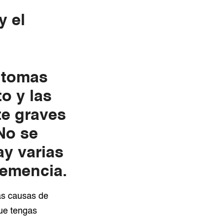
y el
ntomas
o y las
te graves
 No se
ay varias
emencia.
as causas de
que tengas