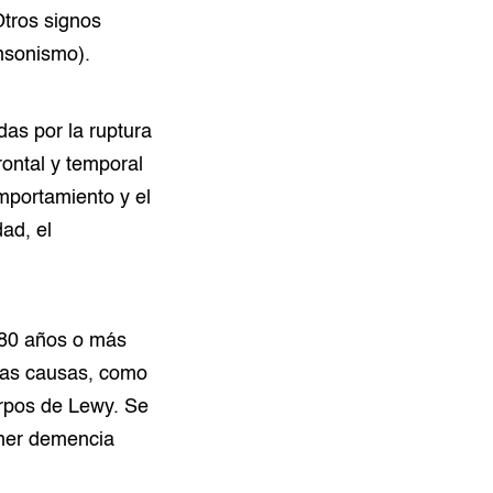
Otros signos
insonismo).
as por la ruptura
rontal y temporal
mportamiento y el
ad, el
 80 años o más
ias causas, como
erpos de Lewy. Se
ener demencia