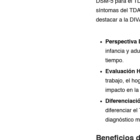
DSM-5 para el TD
síntomas del TDAH
destacar a la DIV
Perspectiva 
infancia y ad
tiempo.
Evaluación H
trabajo, el h
impacto en la 
Diferenciaci
diferenciar e
diagnóstico m
Beneficios d