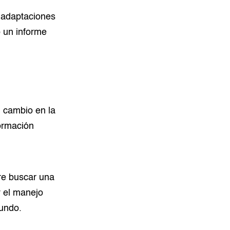
 adaptaciones
o un informe
l cambio en la
formación
re buscar una
y el manejo
mundo.