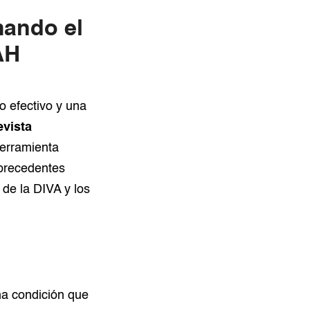
mando el
AH
o efectivo y una
evista
erramienta
 precedentes
 de la DIVA y los
na condición que