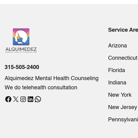
Service Ar
Arizona
Connecticut
315-505-2400
Florida
Alquimedez Mental Health Counseling
Indiana
We do telehealth consultation
New York
Facebook
X
Instagram
LinkedIn
WhatsApp
New Jersey
Pennsylvan