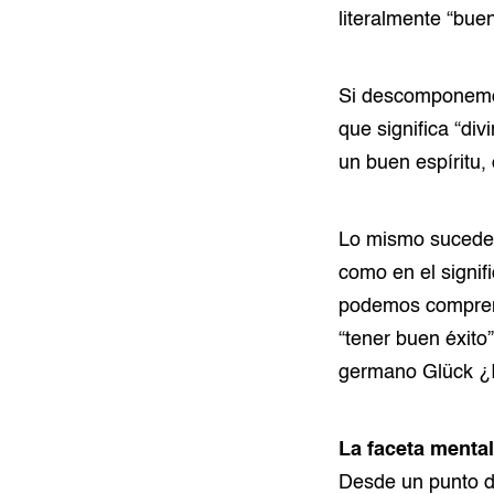
literalmente “buen
Si descomponemos
que significa “div
un buen espíritu,
Lo mismo sucede 
como en el signi
podemos comprend
“tener buen éxito
germano Glück ¿I
La faceta mental
Desde un punto de