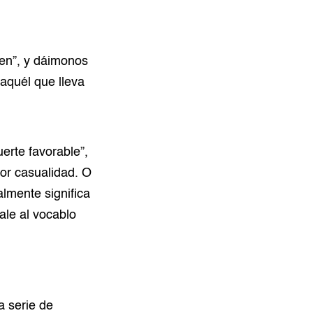
ien”, y dáimonos
n aquél que lleva
erte favorable”,
or casualidad. O
lmente significa
ale al vocablo
a serie de