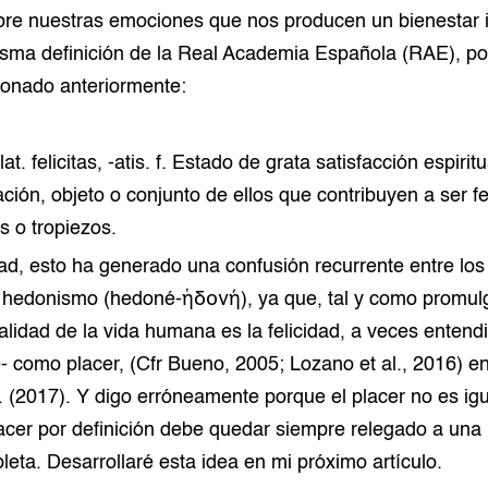
re nuestras emociones que nos producen un bienestar in
isma definición de la Real Academia Española (RAE), p
ionado anteriormente:
lat. felicitas, -atis. f. Estado de grata satisfacción espiritua
ción, objeto o conjunto de ellos que contribuyen a ser fe
s o tropiezos.
dad, esto ha generado una confusión recurrente entre los
hedonismo (hedoné-ἡδονή), ya que, tal y como promulg
inalidad de la vida humana es la felicidad, a veces entend
 como placer, (Cfr Bueno, 2005; Lozano et al., 2016) 
 (2017). Y digo erróneamente porque el placer no es igua
lacer por definición debe quedar siempre relegado a una
leta. Desarrollaré esta idea en mi próximo artículo.