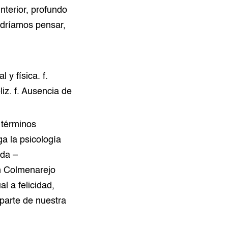
terior, profundo
odríamos pensar,
l y física. f.
liz. f. Ausencia de
 términos
a la psicología
ida –
en Colmenarejo
l a felicidad,
 parte de nuestra