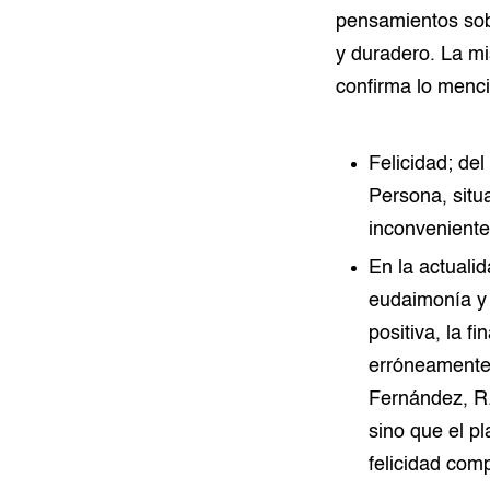
pensamientos sob
y duradero. La m
confirma lo menc
Felicidad; del 
Persona, situa
inconveniente
En la actuali
eudaimonía y 
positiva, la f
erróneamente-
Fernández, R.
sino que el p
felicidad comp