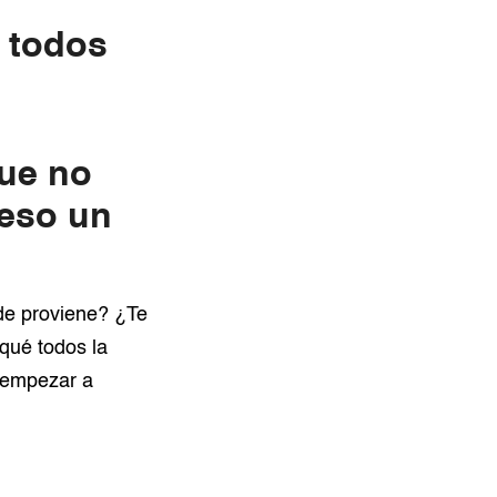
e todos
ue no
 eso un
nde proviene? ¿Te
qué todos la
 empezar a