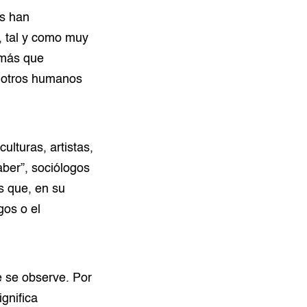
as han
, tal y como muy
“más que
e otros humanos
lturas, artistas,
aber”, sociólogos
s que, en su
gos o el
e se observe. Por
gnifica