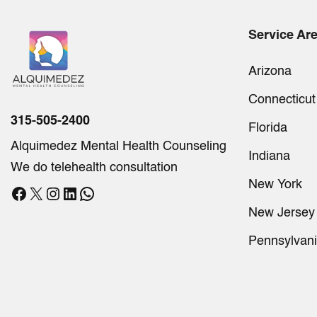
Service Ar
Arizona
Connecticut
315-505-2400
Florida
Alquimedez Mental Health Counseling
Indiana
We do telehealth consultation
New York
Facebook
X
Instagram
LinkedIn
WhatsApp
New Jersey
Pennsylvan