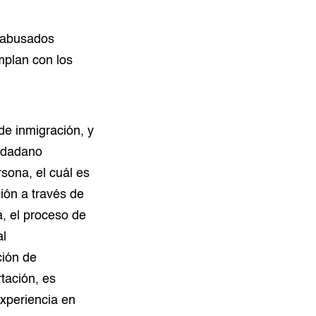
s abusados
mplan con los
de inmigración, y
iudadano
rsona, el cuál es
ión a través de
, el proceso de
al
ción de
tación, es
xperiencia en