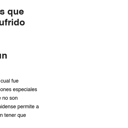
s que
ufrido
un
 cual fue
iones especiales
e no son
nidense permite a
in tener que